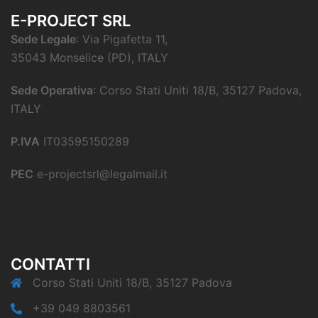
E-PROJECT SRL
Sede Legale
: Via Pigafetta 11,
35043 Monselice (PD), ITALY
Sede Operativa
: Corso Stati Uniti 18/B, 35127 Padova,
ITALY
P.IVA
IT03595150289
PEC
e-projectsrl@legalmail.it
CONTATTI
Corso Stati Uniti 18/B, 35127 Padova
+39 049 8803561