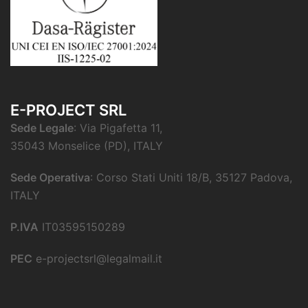
E-PROJECT SRL
Sede Legale
: Via Pigafetta 11,
35043 Monselice (PD), ITALY
Sede Operativa
: Corso Stati Uniti 18/B, 35127 Padova,
ITALY
P.IVA
IT03595150289
PEC
e-projectsrl@legalmail.it