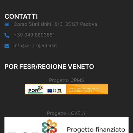
CONTATTI
Corso Stati Uniti 18/B, 35127 Padova
+39 049 8803561
info@e-projectsrl.it
POR FESR/REGIONE VENETO
Progetto CPMS
Progetto LOVELY