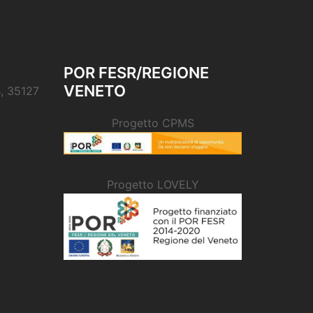
POR FESR/REGIONE
VENETO
B, 35127
Progetto CPMS
Progetto LOVELY