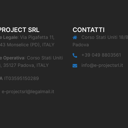
PROJECT SRL
CONTATTI
e Legale
: Via Pigafetta 11,
Corso Stati Uniti 18/
43 Monselice (PD), ITALY
Padova
+39 049 8803561
e Operativa
: Corso Stati Uniti
B, 35127 Padova, ITALY
info@e-projectsrl.it
VA
IT03595150289
C
e-projectsrl@legalmail.it