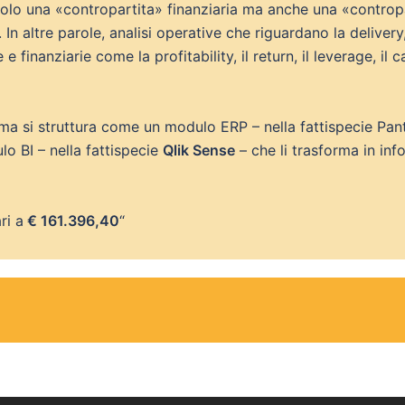
solo una «contropartita» finanziaria ma anche una «contropar
n altre parole, analisi operative che riguardano la delivery, 
finanziarie come la profitability, il return, il leverage, il 
tema si struttura come un modulo ERP – nella fattispecie Pa
lo BI – nella fattispecie
Qlik Sense
– che li trasforma in inf
ri a
€ 161.396,40
“