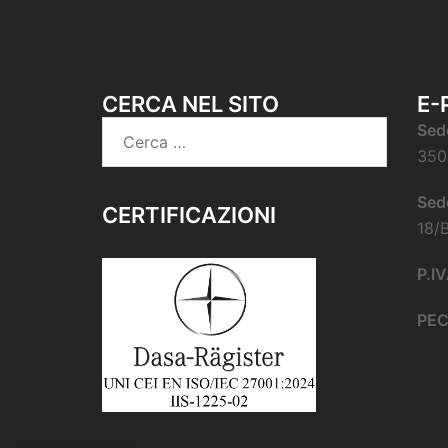
CERCA NEL SITO
E-
Sed
350
Sed
CERTIFICAZIONI
18/
P.I
PE