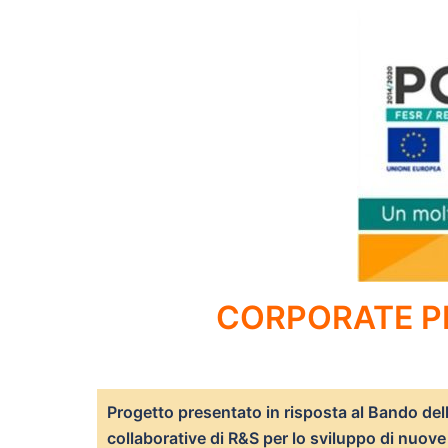
CORPORATE P
Progetto presentato in risposta al Bando de
collaborative di R&S per lo sviluppo di nuove 