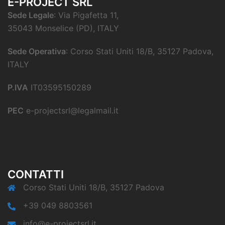
E-PROJECT SRL
Sede Legale
: Via Pigafetta 11,
35043 Monselice (PD), ITALY
Sede Operativa
: Corso Stati Uniti 18/B, 35127 Padova,
ITALY
P.IVA
IT03595150289
PEC
e-projectsrl@legalmail.it
CONTATTI
Corso Stati Uniti 18/B, 35127 Padova
+39 049 8803561
info@e-projectsrl.it