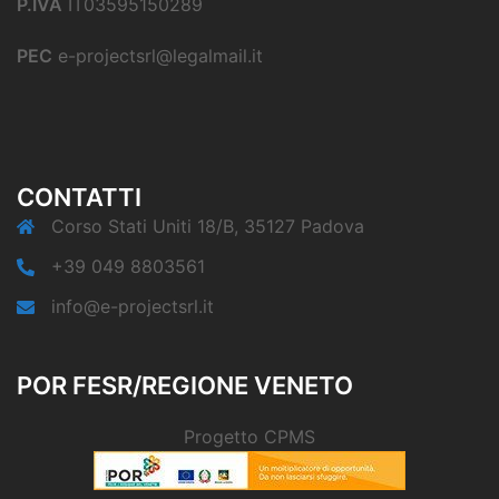
P.IVA
IT03595150289
PEC
e-projectsrl@legalmail.it
CONTATTI
Corso Stati Uniti 18/B, 35127 Padova
+39 049 8803561
info@e-projectsrl.it
POR FESR/REGIONE VENETO
Progetto CPMS