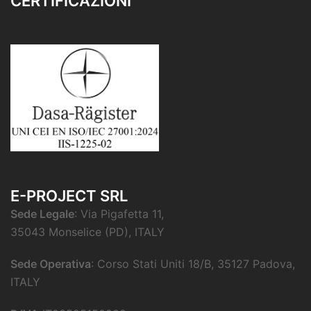
CERTIFICAZIONI
E-PROJECT SRL
Sede Legale
: Via Pigafetta 11,
35043 Monselice (PD), ITALY
Sede Operativa
: Corso Stati Uniti 18/B, 35127 Padova,
ITALY