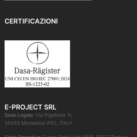
CERTIFICAZIONI
E-PROJECT SRL
Sede Legale
: Via Pigafetta 11,
35043 Monselice (PD), ITALY
Sede Operativa
: Corso Stati Uniti 18/B, 35127 Padova,