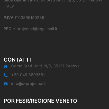
ITALY
P.IVA
IT03595150289
PEC
e-projectsrl@legalmail.it
CONTATTI
Corso Stati Uniti 18/B, 35127 Padova
+39 049 8803561
info@e-projectsrl.it
POR FESR/REGIONE VENETO