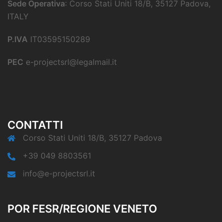
Sede Operativa
: Corso Stati Uniti 18/B, 35127 Padova,
ITALY
P.IVA
IT03595150289
PEC
e-projectsrl@legalmail.it
CONTATTI
Corso Stati Uniti 18/B, 35127 Padova
+39 049 8803561
info@e-projectsrl.it
POR FESR/REGIONE VENETO