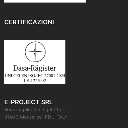
CERTIFICAZIONI
E-PROJECT SRL
Sede Legale
: Via Pigafetta 11,
35043 Monselice (PD), ITALY