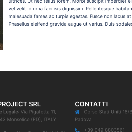
ultrices. Ut nec tellus lorem. Morbi suscipit imperdiet eli
vel velit id urna facilisis dignissim. Pellentesque habita
malesuada fames ac turpis egestas. Fusce non lacus at
Phasellus eleifend gravida augue ut varius. Duis sodale
PROJECT SRL
CONTATTI
e Legale
: Via Pigafetta 11,
Corso Stati Uniti 18/
43 Monselice (PD), ITALY
Padova
+39 049 8803561