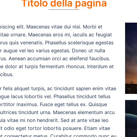
Titolo della pagina
scing elit. Maecenas vitae dui nisi. Morbi et
tae ornare. Maecenas eros mi, iaculis ac feugiat
urus quis venenatis. Phasellus scelerisque egestas
r augue vel leo varius egestas. Donec ut nulla
rus. Aenean accumsan orci ac eleifend faucibus.
que dolor at turpis fermentum rhoncus. Interdum et
cibus.
felis aliquet turpis, ac tincidunt sapien enim vitae
gue lacus lobortis vel. Phasellus tincidunt tellus
orttitor maximus. Fusce eget tellus ex. Quisque
, ultrices tincidunt urna. Maecenas elementum arcu
ula vitae mi non hendrerit. Sed at ante vitae leo
it odio eget tortor lobortis posuere. Etiam vitae
et consectetur metus. Curabitur commodo nunc eu