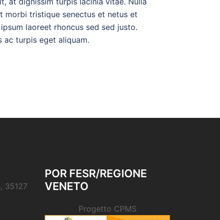
t, at dignissim turpis lacinia vitae. Nulla
nt morbi tristique senectus et netus et
 ipsum laoreet rhoncus sed sed justo.
s ac turpis eget aliquam.
POR FESR/REGIONE
VENETO
B, 35127
Progetto CPMS