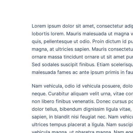
Lorem ipsum dolor sit amet, consectetur adipi
lobortis lorem. Mauris malesuada ut magna vi
quis, pellentesque ut odio. Proin dictum id p
magna, at ultricies sapien. Mauris consectetu
ornare massa tincidunt ornare ut sit amet pu
Sed sodales suscipit finibus. Etiam sceleris
malesuada fames ac ante ipsum primis in fau
Nam vehicula, odio id vehicula posuere, dolor 
neque. Curabitur aliquam velit urna, vitae con
non libero finibus venenatis. Donec cursus p
dolor tellus, bibendum dignissim ligula vitae
sapien, in blandit nisi feugiat nec. Nam vehic
ultrices tempus placerat a ligula. Nam suscip
vehicula magna, ut pharetra magna. Nam eg