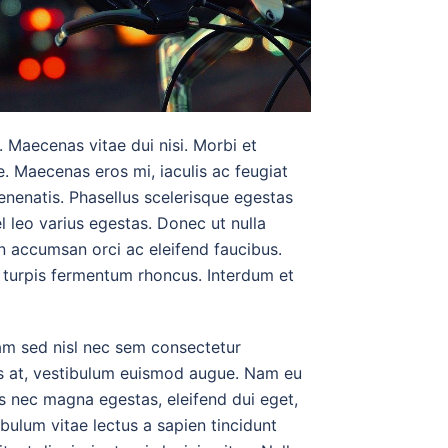
. Maecenas vitae dui nisi. Morbi et
. Maecenas eros mi, iaculis ac feugiat
venenatis. Phasellus scelerisque egestas
l leo varius egestas. Donec ut nulla
n accumsan orci ac eleifend faucibus.
t turpis fermentum rhoncus. Interdum et
 Nam sed nisl nec sem consectetur
ris at, vestibulum euismod augue. Nam eu
is nec magna egestas, eleifend dui eget,
tibulum vitae lectus a sapien tincidunt