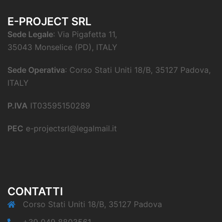
E-PROJECT SRL
Sede Legale
: Via Pigafetta 11,
35043 Monselice (PD), ITALY
Sede Operativa
: Corso Stati Uniti 18/B, 35127 Padova,
ITALY
P.IVA
IT03595150289
PEC
e-projectsrl@legalmail.it
CONTATTI
Corso Stati Uniti 18/B, 35127 Padova
+39 049 8803561