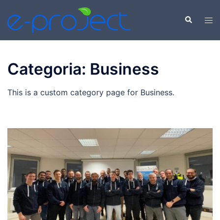
Vai
al
Cerca
Mos
contenuto
men
Categoria:
Business
This is a custom category page for Business.