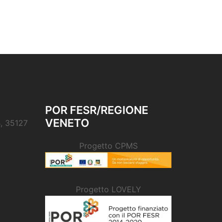
POR FESR/REGIONE
VENETO
B, 35127
Progetto CPMS
Progetto LOVELY