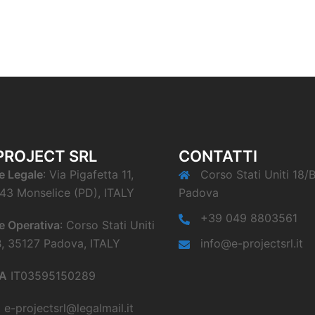
PROJECT SRL
CONTATTI
e Legale
: Via Pigafetta 11,
Corso Stati Uniti 18/
43 Monselice (PD), ITALY
Padova
+39 049 8803561
e Operativa
: Corso Stati Uniti
B, 35127 Padova, ITALY
info@e-projectsrl.it
VA
IT03595150289
C
e-projectsrl@legalmail.it