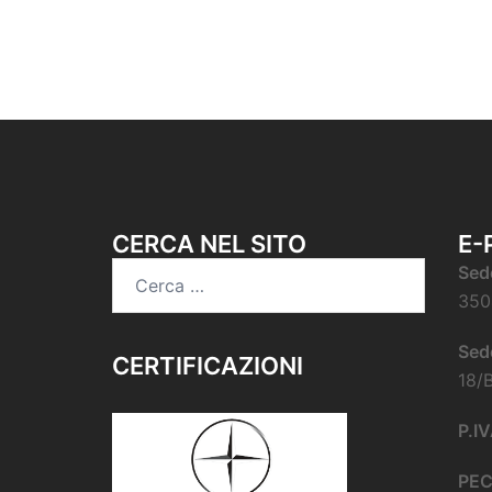
CERCA NEL SITO
E-
Ricerca
Sed
per:
350
Sed
CERTIFICAZIONI
18/
P.I
PE