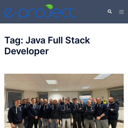
Vai
al
Cerca
Mos
contenuto
men
Tag:
Java Full Stack
Developer