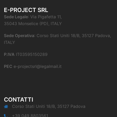
E-PROJECT SRL
Sede Legale
: Via Pigafetta 11,
35043 Monselice (PD), ITALY
Sede Operativa
: Corso Stati Uniti 18/B, 35127 Padova,
ITALY
P.IVA
IT03595150289
PEC
e-projectsrl@legalmail.it
CONTATTI
Corso Stati Uniti 18/B, 35127 Padova
+39 049 8803561