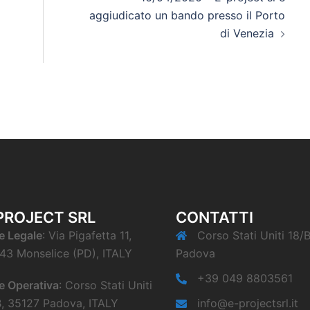
aggiudicato un bando presso il Porto
di Venezia
PROJECT SRL
CONTATTI
e Legale
: Via Pigafetta 11,
Corso Stati Uniti 18/
43 Monselice (PD), ITALY
Padova
+39 049 8803561
e Operativa
: Corso Stati Uniti
B, 35127 Padova, ITALY
info@e-projectsrl.it