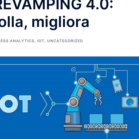
REVAMPING 4.0:
olla, migliora
NESS ANALYTICS
,
IOT
,
UNCATEGORIZED