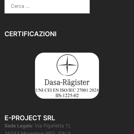
Ricerca
per:
CERTIFICAZIONI
E-PROJECT SRL
Sede Legale
: Via Pigafetta 11,
35043 Monselice (PD), ITALY